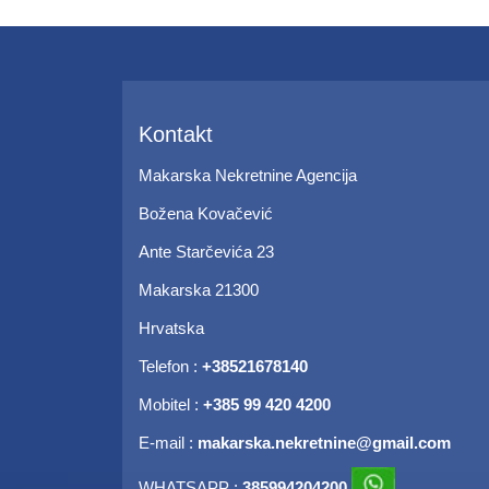
Kontakt
Makarska Nekretnine Agencija
Božena Kovačević
Ante Starčevića 23
Makarska
21300
Hrvatska
Telefon :
+38521678140
Mobitel :
+385 99 420 4200
E-mail :
makarska.nekretnine@gmail.com
WHATSAPP :
385994204200