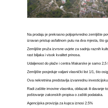
Na prodaju je prekrasno poljoprivredno zemljište po
izravan pristup asfaltnom putu na dva mjesta, što g
Zemljište pruža izvrsne uvjete za sadnju raznih kult
rast biljaka i visok kvalitet prinosa.
Udaljenost do plaže i centra Makarske je samo 2,5 km. 
Zemljište posjeduje valjani vlasnički list 1/1, što os
Ova nekretnina predstavlja izvanrednu investicijsku 
Radi zaštite imovine vlasnika, obilazak ili davanje 
poštovanje zakonskih propisa o zaštiti podataka.
Agencijska provizija za kupca iznosi 2.5%