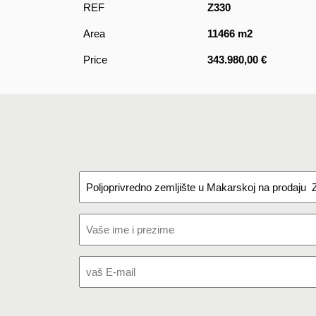
REF
Z330
Area
11466 m2
Price
343.980,00 €