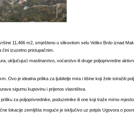
vršine 11,466 m2, smješteno u slikovitom selu Veliko Brdo iznad Maka
a čini izuzetno pristupačnim.
ura, uključujući maslinarstvo, voćarstvo ili druge poljoprivredne aktiv
Ovo je idealna prilika za ljubitelje mira i tišine koji žele istražiti po
igurava sigurnu kupovinu i prijenos vlasništva.
priliku za poljoprivrednike, poduzetnike ili one koji traže mirno mjest
točne lokacije zemljišta moguće je isključivo uz potpis Ugovora o pos