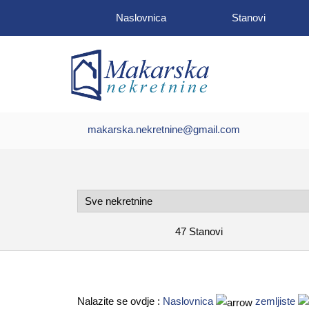
Naslovnica
Stanovi
Naslovnica
makarska.nekretnine@gmail.com
Stanovi
Kuće
Zemljišta
Kontakt
47
Stanovi
O
nama
Nalazite se ovdje :
Naslovnica
zemljiste
Foto