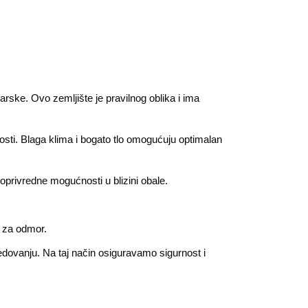
rske. Ovo zemljište je pravilnog oblika i ima
nosti. Blaga klima i bogato tlo omogućuju optimalan
ljoprivredne mogućnosti u blizini obale.
o za odmor.
redovanju. Na taj način osiguravamo sigurnost i