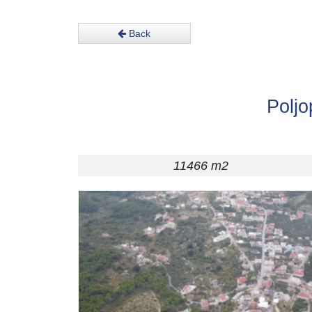
galerija
Back
makarska.nekretnine@gmail.com
+385
Poljo
99
420
4200
11466 m2