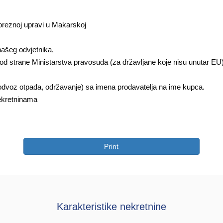
poreznoj upravi u Makarskoj
našeg odvjetnika,
 od strane Ministarstva pravosuđa (za državljane koje nisu unutar EU
 odvoz otpada, održavanje) sa imena prodavatelja na ime kupca.
ekretninama
Print
Karakteristike nekretnine