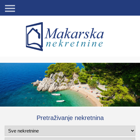
Naslovnica
Stanovi
Kuće
Zemljišta
Kontakt
Pretraživanje nekretnina
O
nama
Foto